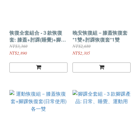
恢復全套組合 -３款恢復
晚安恢復組－膝蓋恢復套
套: 膝蓋+肘踝(睡覺)+腳踝
*1雙+肘踝恢復套*1雙
(日常)
NT$3,360
NT$2,680
NT$2,890
NT$2,305