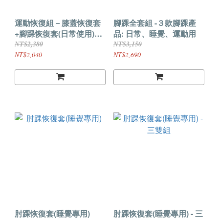
運動恢復組－膝蓋恢復套
腳踝全套組 -３款腳踝產
+腳踝恢復套(日常使用)各
品: 日常、睡覺、運動用
一雙
NT$2,380
NT$3,150
NT$2,040
NT$2,690
肘踝恢復套(睡覺專用)
肘踝恢復套(睡覺專用) - 三