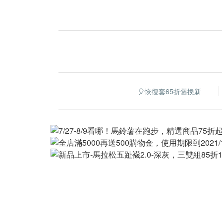
🎈恢復套65折舊換新