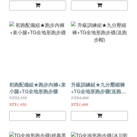
初跑配備組★跑步內褲+束
升級訓練組★九分壓縮褲
小腿+TG全地形跑步襪
+TG全地形跑步襪(送跑步
帽)
NT$2,350
NT$4,460
NT$1,950
NT$3,699