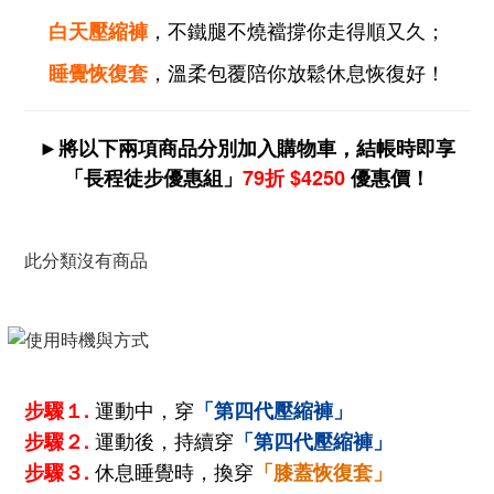
，不鐵腿不燒襠撐你走得順又久；
白天壓縮褲
，溫柔包覆陪你放鬆休息恢復好！
睡覺恢復套
►將以下兩項商品分別加入購物車，結帳時即享
「長程徒步優惠組」
79折 $4250
優惠價！
此分類沒有商品
運動中，穿
步驟１.
「第四代
壓縮褲」
運動後，持續穿
步驟２
.
「第四代
壓縮褲
」
休息睡覺時，換穿
步驟３
.
「
膝蓋恢復套」