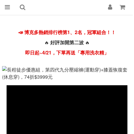
📣 博克多熱銷排行榜第1、2名，冠軍
組合！！
🔥
好評加開第二波
🔥
即日起~4/21，
下單再送「專用洗衣精」