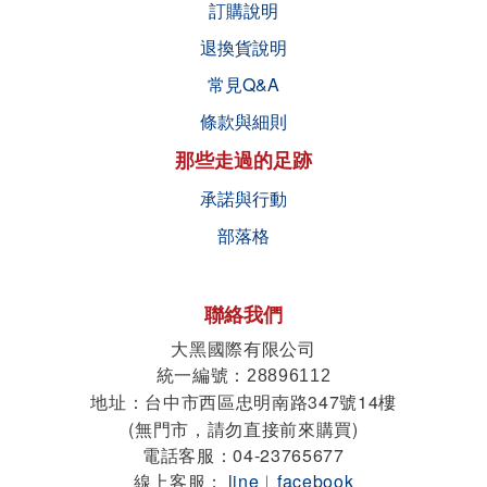
訂購說明
退換貨說明
常見Q&A
條款與細則
那些走過的足跡
承諾與行動
部落格
聯絡我們
大黑國際有限公司
統一編號
：28896112
地址
台中市西區忠明南路347號14樓
：
(無門市，請勿直接前來購買)
電話客服：04-23765677
線上客服：
line
︱
facebook