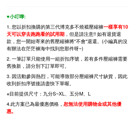
♥小叮嚀:
1. 您以折扣換購的第三代博克多不燒襠壓縮褲
一樣享有10
天可以穿去跑跑看的試用期
，但是請注意!! 如有退貨退
款，您一開始寄來的舊壓縮褲將"不會"退還。(小編真的沒
有辦法在茫茫褲海中找到您那件呀~)
2. 一筆訂單只能使用一組折扣序號，若有多件壓縮褲需要
舊換新，請分別下訂單即可。
3. 因活動參與熱烈，可能導致部分壓縮褲尺寸缺貨，因此
收到折扣序號後請盡快下單喔。
※目前提供尺寸：九分S~XL、五分M、L
4.此方案已為最優惠價格，
恕無法使用購物金或其他優
惠。