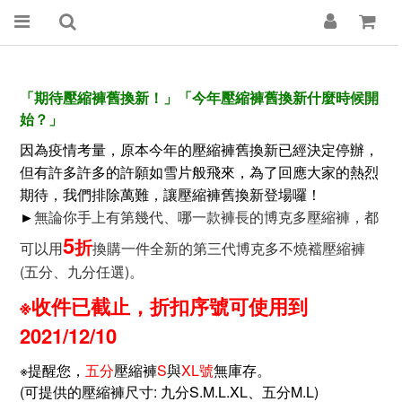
「期待壓縮褲舊換新！」「今年壓縮褲舊換新什麼時候開
始？」
因為疫情考量，原本今年的壓縮褲舊換新已經決定停辦，
但有許多許多的許願如雪片般飛來，為了回應大家的熱烈
期待，我們排除萬難，讓壓縮褲舊換新登場囉！
無論你手上有第幾代、哪一款褲長的博克多壓縮褲，都
►
5
折
可以用
換購一件全新的第三代博克多不燒襠壓縮褲
(五分、九分任選)。
※收件已截止，折扣序號可使用到
2021/12/10
※提醒您，
五分
壓縮褲
S
與
XL
號
無庫存。
(可提供的壓縮褲尺寸: 九分S.M.L.XL、五分M.L)