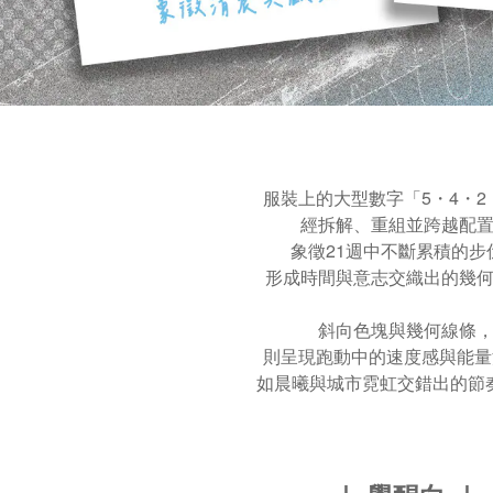
服裝上的大型數字「5・4・2
經拆解、重組並跨越配
象徵21週中不斷累積的步
形成時間與意志交織出的幾
斜向色塊與幾何線條
則呈現跑動中的速度感與能
如晨曦與城市霓虹交錯出的節