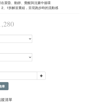
不斷在晨昏、動靜、覺醒與沈澱中循環
4、2、1拆解並重組，呈現跑步時的流動感
,280
物車
追蹤清單