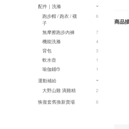
配件｜洗滌
跑步帽 / 跑衣 / 襪
6
商品
子
無摩擦跑步內褲
7
機能洗滌
4
背包
3
軟水壺
1
瑜伽鋪巾
1
運動補給
大野山雞 滴雞精
2
恢復套舊換新賣場
6