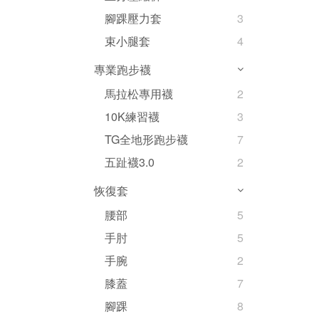
腳踝壓力套
3
束小腿套
4
專業跑步襪
馬拉松專用襪
2
10K練習襪
3
TG全地形跑步襪
7
五趾襪3.0
2
恢復套
腰部
5
手肘
5
手腕
2
膝蓋
7
腳踝
8