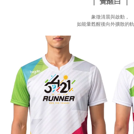
｜ 覺醒白 ｜
象徵清晨與啟動，
如能量甦醒後向外擴散的