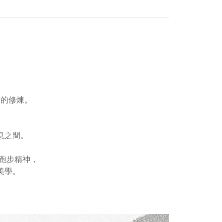
，
環的修煉。
息之間。
的跑步精神，
美學。