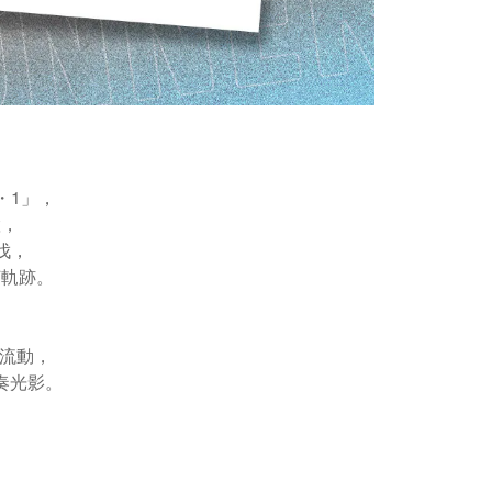
・1」，
置，
伐，
何軌跡。
，
量流動，
奏光影。