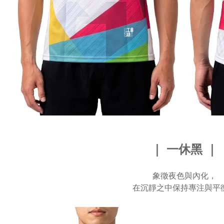
｜ 一休黑 ｜
象徵夜色與內化，
在沉靜之中保持專注與平