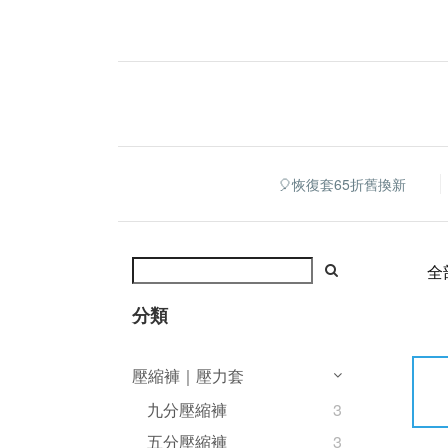
🎈恢復套65折舊換新
全
分類
壓縮褲｜壓力套
九分壓縮褲
3
五分壓縮褲
3