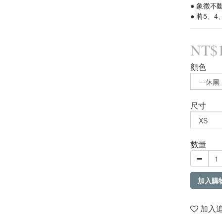
● 象徵
● 將5、
NT$1
顏色
尺寸
數量
加入購
加入