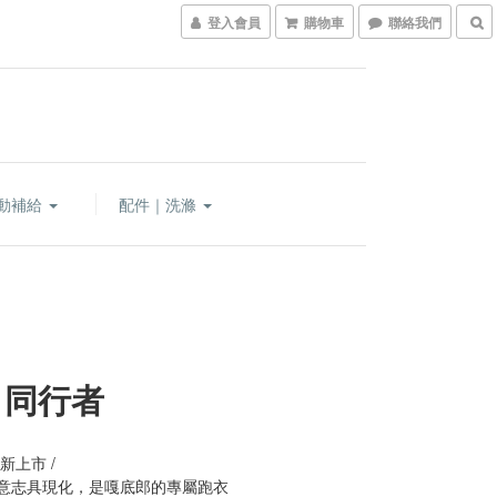
登入會員
購物車
聯絡我們
動補給
配件｜洗滌
21同行者
5 新上市 /
週的意志具現化，是嘎底郎的專屬跑衣